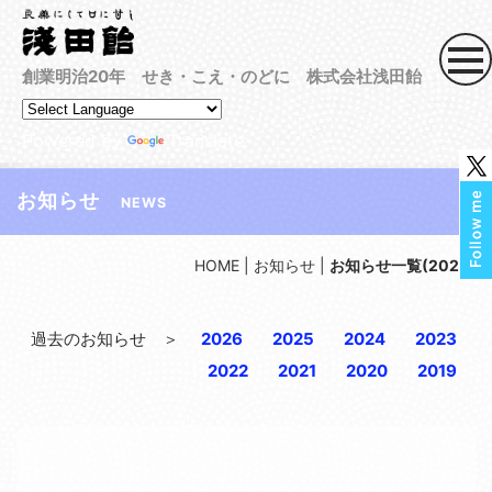
創業明治20年 せき・こえ・のどに 株式会社浅田飴
Powered by
Translate
お知らせ
NEWS
HOME
|
お知らせ
|
お知らせ一覧(2026)
過去のお知らせ ＞
2026
2025
2024
2023
2022
2021
2020
2019
[!% if (image.url!="") { %]
[!% } %]
[%article_date_notime_dot%] [%new:New%]