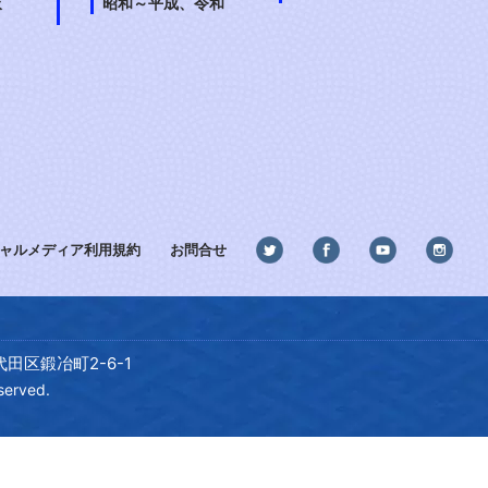
衣
昭和～平成、令和
ャルメディア利用規約
お問合せ
田区鍛冶町2-6-1
served.