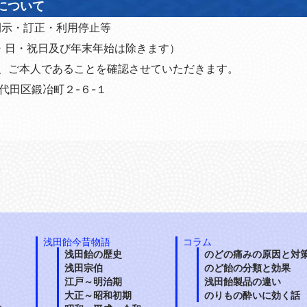
について
開示・訂正・利用停止等
00 土・日・祝日及び年末年始は除きます）
、ご本人であることを確認させていただきます。
千代田区鍛冶町２-６-１
浅田飴今昔物語
コラム
浅田飴の歴史
のどの痛みの原因と対
浅田宗伯
のど飴の分類と効果
江戸～明治期
浅田飴製品の違い
大正～昭和初期
のりもの酔いに効く話