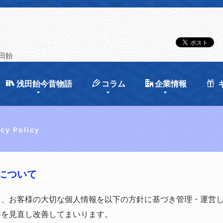
田飴
浅田飴今昔物語
コラム
企業情報
acy Policy
について
て、お客様の大切な個人情報を以下の方針に基づき管理・運営
容を見直し改善してまいります。