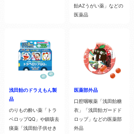
飴AZうがい薬」などの
医薬品
浅田飴のドラえもん製
医薬部外品
品
口腔咽喉薬「浅田飴糖
のりもの酔い薬「トラ
衣」「浅田飴ガードド
ベロップQQ」や鎮咳去
ロップ」などの医薬部
痰薬「浅田飴子供せき
外品