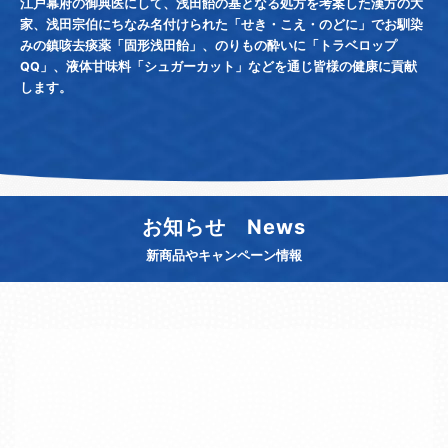
江戸幕府の御典医にして、浅田飴の基となる処方を考案した漢方の大
家、浅田宗伯にちなみ名付けられた「せき・こえ・のどに」でお馴染
みの鎮咳去痰薬「固形浅田飴」、のりもの酔いに「トラベロップ
QQ」、液体甘味料「シュガーカット」などを通じ皆様の健康に貢献
します。
お知らせ News
新商品やキャンペーン情報
[!% if (image.url!="") { %]
[!% } %]
[%article_date_notime_dot%][%new:New%]
[%title%]