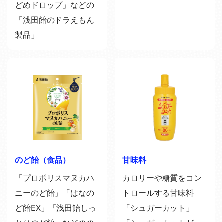
どめドロップ」などの
「浅田飴のドラえもん
製品」
のど飴（食品）
甘味料
「プロポリスマヌカハ
カロリーや糖質をコン
ニーのど飴」「はなの
トロールする甘味料
ど飴EX」「浅田飴しっ
「シュガーカット」