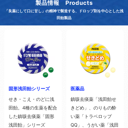
製品情報 Products
「良薬にして口に甘し」の精神で製造する、ドロップ剤を中心とした浅
田飴製品
固形浅田飴シリーズ
医薬品
せき・こえ・のどに浅
鎮咳去痰薬「浅田飴せ
田飴。4種の生薬を配合
きどめ」、のりもの酔
した鎮咳去痰薬「固形
い薬「トラベロップ
浅田飴」シリーズ
QQ」、うがい薬「浅田