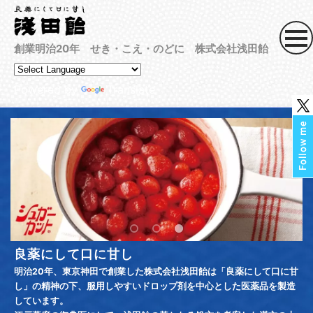
創業明治20年 せき・こえ・のどに 株式会社浅田飴
Powered by
Translate
良薬にして口に甘し
明治20年、東京神田で創業した株式会社浅田飴は「良薬にして口に甘
し」の精神の下、服用しやすいドロップ剤を中心とした医薬品を製造
しています。