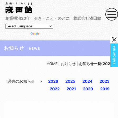
創業明治20年 せき・こえ・のどに 株式会社浅田飴
Powered by
Translate
お知らせ
NEWS
HOME
|
お知らせ
|
お知らせ一覧(2023)
過去のお知らせ ＞
2026
2025
2024
2023
2022
2021
2020
2019
[!% if (image.url!="") { %]
[!% } %]
[%article_date_notime_dot%] [%new:New%]