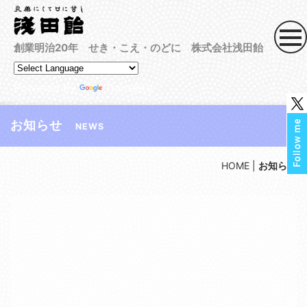
創業明治20年 せき・こえ・のどに 株式会社浅田飴
Powered by
Translate
お知らせ
NEWS
HOME
|
お知らせ
[!% if (image.url!="") { %]
[!% } %]
[%article_date_notime_dot%] [%new:New%]
[%title%]
[%lead%]