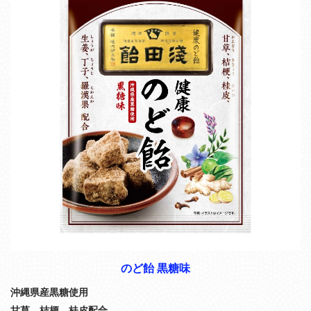
のど飴 黒糖味
沖縄県産黒糖使用
甘草、桔梗、桂皮配合