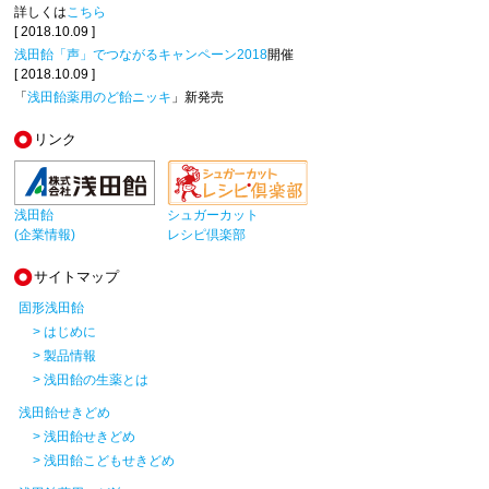
詳しくは
こちら
[ 2018.10.09 ]
浅田飴「声」でつながるキャンペーン2018
開催
[ 2018.10.09 ]
「
浅田飴薬用のど飴ニッキ
」新発売
リンク
浅田飴
シュガーカット
(企業情報)
レシピ倶楽部
サイトマップ
固形浅田飴
> はじめに
> 製品情報
> 浅田飴の生薬とは
浅田飴せきどめ
> 浅田飴せきどめ
> 浅田飴こどもせきどめ