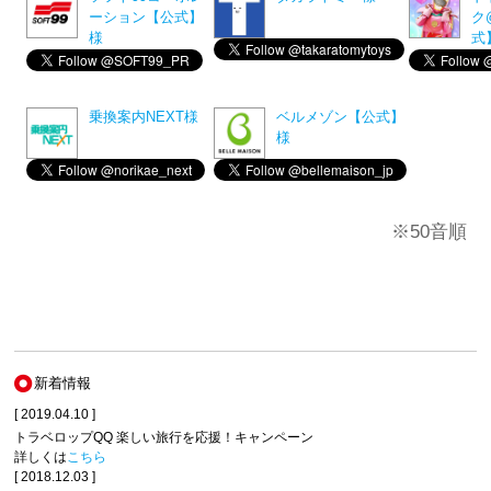
ーション【公式】
ク
様
式
乗換案内NEXT様
ベルメゾン【公式】
様
※50音順
新着情報
[ 2019.04.10 ]
トラベロップQQ 楽しい旅行を応援！キャンペーン
詳しくは
こちら
[ 2018.12.03 ]