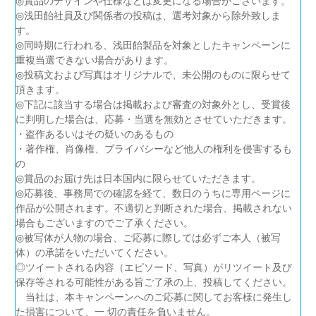
◎賞品のデザインや仕様などは変更になる場合がございます。
◎浅田飴社員及び関係者の投稿は、選考対象から除外致しま
す。
◎同時期に行われる、浅田飴製品を対象としたキャンペーンに
重複当選できない場合があります。
◎投稿文および写真はオリジナルで、未公開のものに限らせて
頂きます。
◎下記に該当する場合は掲載および審査の対象外とし、受賞後
に判明した場合は、応募・当選を無効とさせていただきます。
・盗作あるいはその疑いのあるもの
・著作権、肖像権、プライバシーなど他人の権利を侵害するも
の
◎賞品のお届け先は日本国内に限らせていただきます。
◎応募後、事務局での確認を経て、数日のうちに専用ページに
作品が公開されます。不適切と判断された場合、掲載されない
場合もございますのでご了承ください。
◎被写体が人物の場合、ご応募に際しては必ずご本人（被写
体）の承諾をいただいてください。
◎ツイートされる内容（エピソード、写真）がリツイート及び
保存等される可能性がある旨ご了承の上、投稿してください。
当社は、本キャンペーンへのご応募に関してお客様に発生し
た損害について、一 切の責任を負いません。