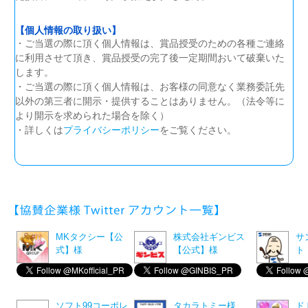
【個人情報の取り扱い】
・ご当選の際に頂く個人情報は、賞品授受のための各種ご連絡
に利用させて頂き、賞品授受の完了後一定期間おいて破棄いた
します。
・ご当選の際に頂く個人情報は、お客様の同意なく業務委託先
以外の第三者に開示・提供することはありません。（法令等に
より開示を求められた場合を除く）
・詳しくは
プライバシーポリシー
をご覧ください。
MKタクシー【公
株式会社ギンビス
サ
式】様
【公式】様
ト
ソフト99コーポレ
タカラトミー様
ド