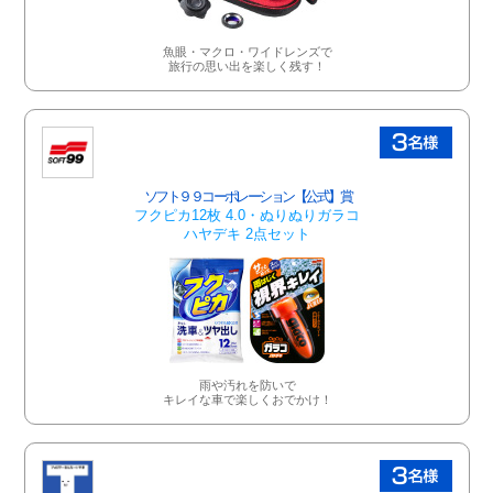
魚眼・マクロ・ワイドレンズで
旅行の思い出を楽しく残す！
ソフト９９コーポレーション【公式】賞
フクピカ12枚 4.0・ぬりぬりガラコ
ハヤデキ 2点セット
雨や汚れを防いで
キレイな車で楽しくおでかけ！