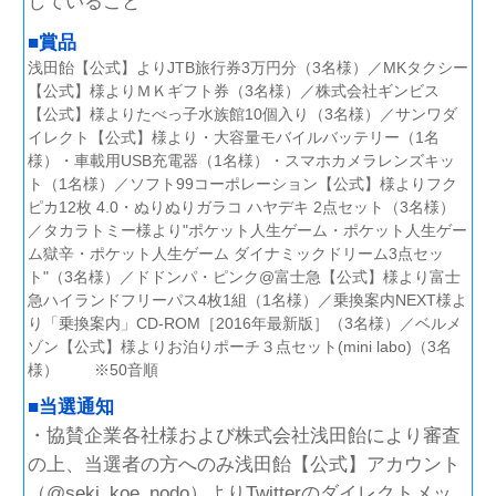
していること
■賞品
浅田飴【公式】よりJTB旅行券3万円分（3名様）／MKタクシー
【公式】様よりＭＫギフト券（3名様）／株式会社ギンビス
【公式】様よりたべっ子水族館10個入り（3名様）／サンワダ
イレクト【公式】様より・大容量モバイルバッテリー（1名
様）・車載用USB充電器（1名様）・スマホカメラレンズキッ
ト（1名様）／ソフト99コーポレーション【公式】様よりフク
ピカ12枚 4.0・ぬりぬりガラコ ハヤデキ 2点セット（3名様）
／タカラトミー様より"ポケット人生ゲーム・ポケット人生ゲー
ム獄辛・ポケット人生ゲーム ダイナミックドリーム3点セッ
ト"（3名様）／ドドンパ・ピンク@富士急【公式】様より富士
急ハイランドフリーパス4枚1組（1名様）／乗換案内NEXT様よ
り「乗換案内」CD-ROM［2016年最新版］（3名様）／ベルメ
ゾン【公式】様よりお泊りポーチ３点セット(mini labo)​（3名
様） ※50音順
■当選通知
・協賛企業各社様および株式会社浅田飴により審査
の上、当選者の方へのみ浅田飴【公式】アカウント
（@seki_koe_nodo）よりTwitterのダイレクトメッ