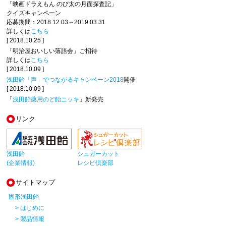
「映画ドラえもん のび太の月面探査記」
クイズキャンペーン
応募期間：2018.12.03～2019.03.31
詳しくは
こちら
[ 2018.10.25 ]
「明治屋おいしい落語会」ご招待
詳しくは
こちら
[ 2018.10.09 ]
浅田飴「声」でつながるキャンペーン2018
開催
[ 2018.10.09 ]
「
浅田飴薬用のど飴ニッキ
」新発売
リンク
浅田飴
シュガーカット
(企業情報)
レシピ倶楽部
サイトマップ
固形浅田飴
> はじめに
> 製品情報