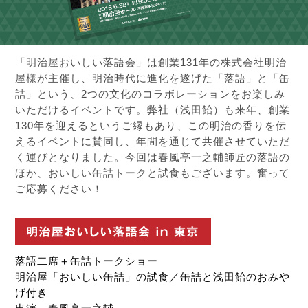
「明治屋おいしい落語会」は創業131年の株式会社明治
屋様が主催し、明治時代に進化を遂げた「落語」と「缶
詰」という、2つの文化のコラボレーションをお楽しみ
いただけるイベントです。弊社（浅田飴）も来年、創業
130年を迎えるというご縁もあり、この明治の香りを伝
えるイベントに賛同し、年間を通じて共催させていただ
く運びとなりました。今回は春風亭一之輔師匠の落語の
ほか、おいしい缶詰トークと試食もございます。奮って
ご応募ください！
落語二席＋缶詰トークショー
明治屋「おいしい缶詰」の試食／缶詰と浅田飴のおみや
げ付き