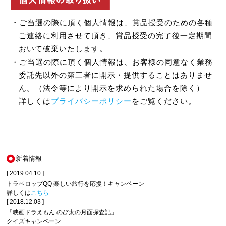
・ご当選の際に頂く個人情報は、賞品授受のための各種
ご連絡に利用させて頂き、賞品授受の完了後一定期間
おいて破棄いたします。
・ご当選の際に頂く個人情報は、お客様の同意なく業務
委託先以外の第三者に開示・提供することはありませ
ん。（法令等により開示を求められた場合を除く）
詳しくは
プライバシーポリシー
をご覧ください。
新着情報
[ 2019.04.10 ]
トラベロップQQ 楽しい旅行を応援！キャンペーン
詳しくは
こちら
[ 2018.12.03 ]
「映画ドラえもん のび太の月面探査記」
クイズキャンペーン