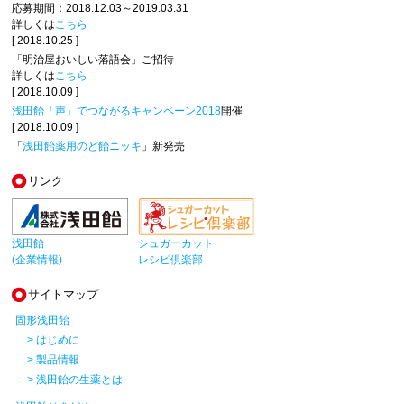
応募期間：2018.12.03～2019.03.31
詳しくは
こちら
[ 2018.10.25 ]
「明治屋おいしい落語会」ご招待
詳しくは
こちら
[ 2018.10.09 ]
浅田飴「声」でつながるキャンペーン2018
開催
[ 2018.10.09 ]
「
浅田飴薬用のど飴ニッキ
」新発売
リンク
浅田飴
シュガーカット
(企業情報)
レシピ倶楽部
サイトマップ
固形浅田飴
> はじめに
> 製品情報
> 浅田飴の生薬とは