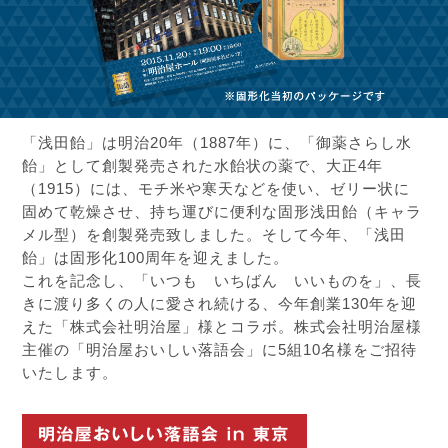
「浅田飴」は明治20年（1887年）に、「御薬さらし水
飴」として創製発売された水飴状の薬で、大正4年
（1915）には、モチ米や寒天などを使い、ゼリー状に
固めて乾燥させ、持ち運びに便利な固形浅田飴（キャラ
メル型）を創製発売致しました。そして今年、「浅田
飴」は固形化100周年を迎えました。
これを記念し、「いつも いちばん いいものを」、長
きに渡り多くの人に愛され続ける、今年創業130年を迎
えた「株式会社明治屋」様とコラボ。株式会社明治屋様
主催の「明治屋おいしい落語会」に5組10名様をご招待
いたします。