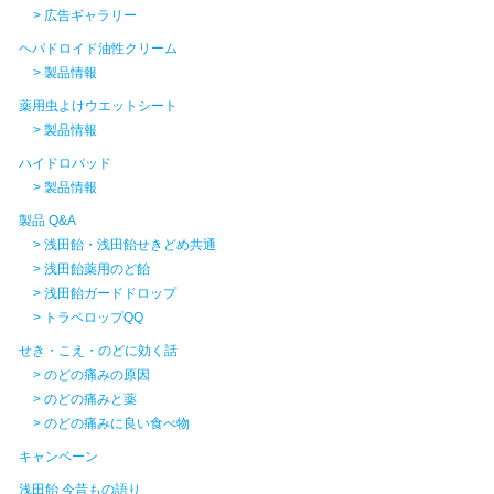
> 広告ギャラリー
ヘパドロイド油性クリーム
> 製品情報
薬用虫よけウエットシート
> 製品情報
ハイドロパッド
> 製品情報
製品 Q&A
> 浅田飴・浅田飴せきどめ共通
> 浅田飴薬用のど飴
> 浅田飴ガードドロップ
> トラベロップQQ
せき・こえ・のどに効く話
> のどの痛みの原因
> のどの痛みと薬
> のどの痛みに良い食べ物
キャンペーン
浅田飴 今昔もの語り