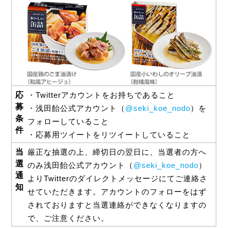
応
・Twitterアカウントをお持ちであること
募
・浅田飴公式アカウント（
@seki_koe_nodo
）を
条
フォローしていること
件
・応募用ツイートをリツイートしていること
当
厳正な抽選の上、締切日の翌日に、当選者の方へ
選
のみ浅田飴公式アカウント（
@seki_koe_nodo
）
通
よりTwitterのダイレクトメッセージにてご連絡さ
知
せていただきます。アカウントのフォローをはず
されておりますと当選連絡ができなくなりますの
で、ご注意ください。