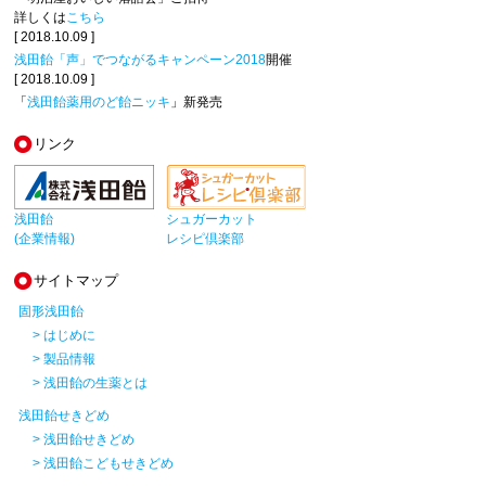
詳しくは
こちら
[ 2018.10.09 ]
浅田飴「声」でつながるキャンペーン2018
開催
[ 2018.10.09 ]
「
浅田飴薬用のど飴ニッキ
」新発売
リンク
浅田飴
シュガーカット
(企業情報)
レシピ倶楽部
サイトマップ
固形浅田飴
> はじめに
> 製品情報
> 浅田飴の生薬とは
浅田飴せきどめ
> 浅田飴せきどめ
> 浅田飴こどもせきどめ