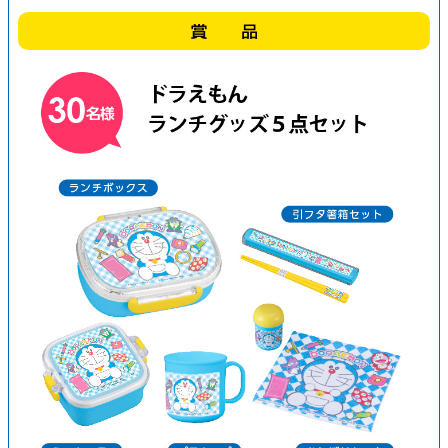
メールアドレス確認
*
電話番号
*
-
-
住所
*
〒
-
都道府県を選択してください
市区町村以下
例：豊島区南長崎３－１－５
（集合住宅の場合は建物名、部屋番号もご記入ください）