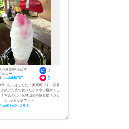
1
また旅新聞 ＠相互
フォロー
2
@
matatabi8787
の登山してきました！奥高尾です。猛暑
歩き続けた先で食べたかき氷は最高でし
！！写真のは小仏城山の茶屋名物メガカ
 #ホットな旅フォト
://t.co/D7wO4a1RrZ