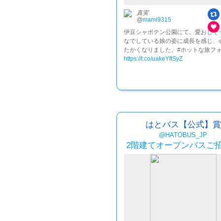
真実
@
mami9315
伊豆シャボテン公園にて。愛おしそ
なでしている娘の姿に成長を感じ、
たかくなりました。#ホットな旅フ
https://t.co/uakeYftSyZ
はとバス【公式】賞
@HATOBUS_JP
2階建てオープンバスご