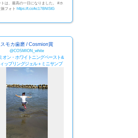
ートは、最高の一日になりました。 #ホ
な旅フォト
https://t.co/kc17BNlStG
スモカ歯磨 / Cosmion賞
@COSMION_white
ミオン・ホワイトニングペースト&
ィップリングジェル＋ミニサンプ
ル