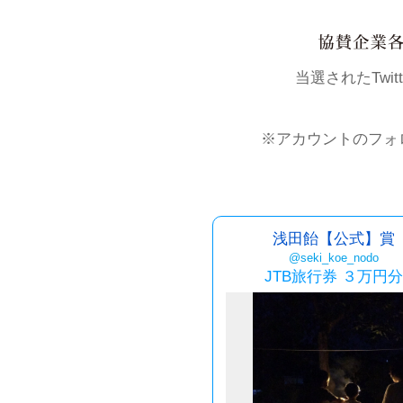
当選されたTwi
※アカウントのフォ
浅田飴【公式】賞
@seki_koe_nodo
JTB旅行券 ３万円