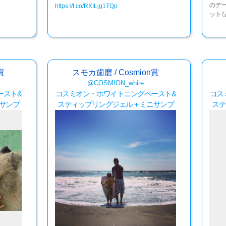
のデ
https://t.co/RXILjg1TQp
ット
賞
スモカ歯磨 / Cosmion賞
@COSMION_white
ースト&
コスミオン・ホワイトニングペースト&
コス
サンプ
スティップリングジェル＋ミニサンプ
ステ
ル