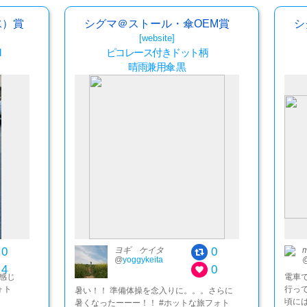
水）賞
シグマ＠ストール・傘OEM賞
シ
[website]
l
ピコレース付きドット柄
晴雨兼用傘 黒
0
0
ヨギ ケイタ
m
@
yoggykeita
4
0
感じ
電車
ォト
行っ
暑い！！ 準備体操を念入りに。。。さらに
頃に
暑くなったーーー！！ #ホットな旅フォト