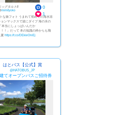
0
エッグタルト8
@
mimityoko
1
ットな旅フォト うまれて初めての海水浴
ションマックスで波にダイブ 海の水の
 「本当にしょっぱいんだか
！！！」だって 本の知識の枠からも飛
た夏
https://t.co/DEkieOniEj
はとバス【公式】賞
@HATOBUS_JP
階建てオープンバスご招待券