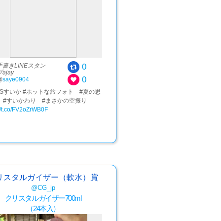
0
手書きLINEスタン
プajay
0
@
saye0904
Sすいか #ホットな旅フォト #夏の思
 #すいかわり #まさかの空振り
://t.co/FV2oZrWB0F
リスタルガイザー（軟水）賞
@CG_jp
クリスタルガイザー700ml
（24本入）