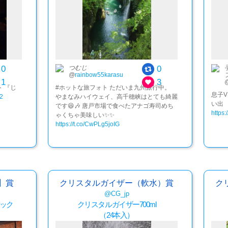
0
0
つむじ
@
rainbow55karasu
1
3
ト 『じ
#ホットな旅フォト ただいま九州旅行中。
息子V
52
やまなみハイウェイ、高千穂峡はとても綺麗
い出
です😆🎶 唐戸市場で食べたアナゴ寿司めち
https
ゃくちゃ美味しい✨✨
https://t.co/CwPLg5joIG
】賞
クリスタルガイザー（軟水）賞
ク
@CG_jp
バック
クリスタルガイザー700ml
（24本入）