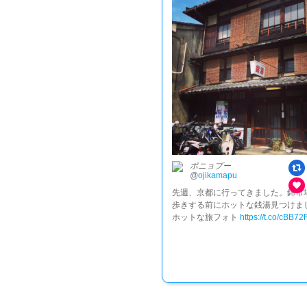
ポニョプー
@
ojikamapu
先週、京都に行ってきました。錦市
歩きする前にホットな銭湯見つけまし
ホットな旅フォト
https://t.co/cBB7