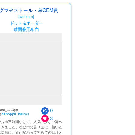
グマ＠ストール・傘OEM賞
[website]
ドット＆ボーダー
晴雨兼用傘 白
0
mr_haikyu
@
nanoppli_haikyu
3
で片道三時間かけて、人気の少ない海へ
てきました。移動中の曇り空は、着いた
は快晴に。姓が変わって初めての旦那と